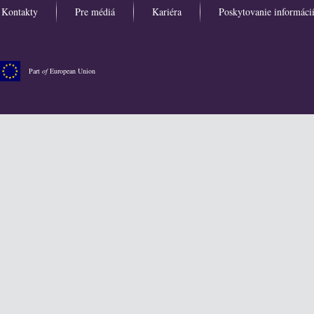
Kontakty
Pre médiá
Kariéra
Poskytovanie informáci
Part
of
European Union