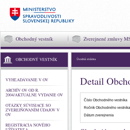
Obchodný vestník
Zverejnené zmluvy M
OBCHODNÝ VESTNÍK
Úvodná stránka
Detail Obch
VYHĽADÁVANIE V OV
ARCHÍV OV OD R.
2004/AKTUÁLNE VYDANIE OV
Číslo Obchodného vestníka
OTÁZKY SÚVISIACE SO
Ročník Obchodného vestník
ZVEREJŇOVANÍM ÚDAJOV V
OV
Dátum zverejnenia
REGISTRÁCIA NOVÉHO
UŽÍVATEĽA