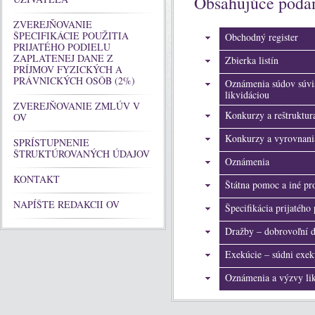
Obsahujúce poda
ZVEREJŇOVANIE
ŠPECIFIKÁCIE POUŽITIA
Obchodný register
PRIJATÉHO PODIELU
ZAPLATENEJ DANE Z
Zbierka listín
PRÍJMOV FYZICKÝCH A
PRÁVNICKÝCH OSÔB (2%)
Oznámenia súdov súvis
likvidáciou
ZVEREJŇOVANIE ZMLÚV V
Konkurzy a reštruktura
OV
Konkurzy a vyrovnani
SPRÍSTUPNENIE
ŠTRUKTÚROVANÝCH ÚDAJOV
Oznámenia
KONTAKT
Štátna pomoc a iné p
NAPÍŠTE REDAKCII OV
Špecifikácia prijatého
Dražby – dobrovoľní d
Exekúcie – súdni exek
Oznámenia a výzvy li